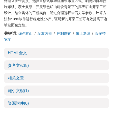
合理采掘带宽度、选择自移式破碎机履带布置方式、剥离内排与控
制爆破、覆土复绿，开展绿色矿山建设背景下的露天矿山开采工艺
设计。结合具体的工程实例，通过合理选择岩石力学参数、计算方
法和Slide软件进行稳定性分析，证明新的开采工艺可有效提高下边
坡坡面稳定性。
关键词:
绿色矿山
/
剥离内排
/
控制爆破
/
覆土复绿
/
采掘带
宽度
HTML全文
参考文献
(8)
相关文章
施引文献
(1)
资源附件
(0)