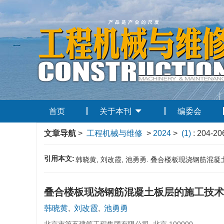
首页
关于本刊
编委会
文章导航
>
工程机械与维修
>
2024
>
(1)
: 204-20
引用本文:
韩晓黄, 刘改霞, 池勇勇. 叠合楼板现浇钢筋混凝土板层的
叠合楼板现浇钢筋混凝土板层的施工技术
韩晓黄
,
刘改霞
,
池勇勇